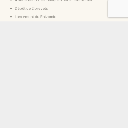
Dépôt de 2 brevets
Lancement du Rhizomic
2023
Obtention de 2 brevets sur la technologie Glutacétine
1er prix au Challenge Négoce-Up’
Nos partenaires